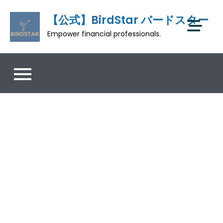
Skip
【公式】BirdStar バードスター
to
content
Empower financial professionals.
大学向けの統合組み込み型の
University Integration Program™や
CFO・アドバイザー機能のEnterprise
Partnership Program™などバードスタ
ーではパートナーとともに共創を目指
します。