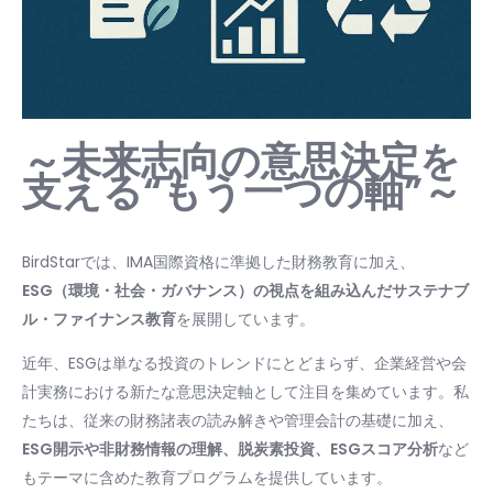
～未来志向の意思決定を
支える“もう一つの軸”～
BirdStarでは、IMA国際資格に準拠した財務教育に加え、
ESG（環境・社会・ガバナンス）の視点を組み込んだサステナブ
ル・ファイナンス教育
を展開しています。
近年、ESGは単なる投資のトレンドにとどまらず、企業経営や会
計実務における新たな意思決定軸として注目を集めています。私
たちは、従来の財務諸表の読み解きや管理会計の基礎に加え、
ESG開示や非財務情報の理解、脱炭素投資、ESGスコア分析
など
もテーマに含めた教育プログラムを提供しています。