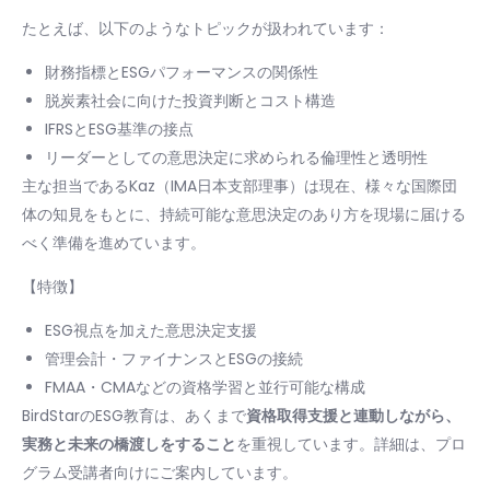
たとえば、以下のようなトピックが扱われています：
財務指標とESGパフォーマンスの関係性
脱炭素社会に向けた投資判断とコスト構造
IFRSとESG基準の接点
リーダーとしての意思決定に求められる倫理性と透明性
主な担当であるKaz（IMA日本支部理事）は現在、様々な国際団
体の知見をもとに、持続可能な意思決定のあり方を現場に届ける
べく準備を進めています。
【特徴】
ESG視点を加えた意思決定支援
管理会計・ファイナンスとESGの接続
FMAA・CMAなどの資格学習と並行可能な構成
BirdStarのESG教育は、あくまで
資格取得支援と連動しながら、
実務と未来の橋渡しをすること
を重視しています。詳細は、プロ
グラム受講者向けにご案内しています。