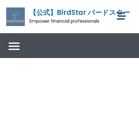
Skip
【公式】BirdStar バードスター
to
content
Empower financial professionals.
大学向けの統合組み込み型の
University Integration Program™や
CFO・アドバイザー機能のEnterprise
Partnership Program™などバードスタ
ーではパートナーとともに共創を目指
します。