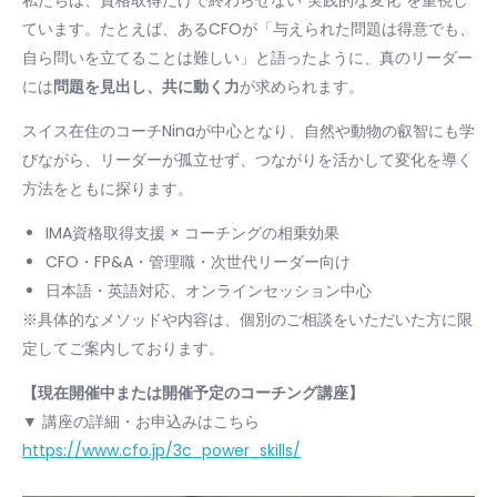
ています。たとえば、あるCFOが「与えられた問題は得意でも、
自ら問いを立てることは難しい」と語ったように、真のリーダー
には
問題を見出し、共に動く力
が求められます。
スイス在住のコーチNinaが中心となり、自然や動物の叡智にも学
びながら、リーダーが孤立せず、つながりを活かして変化を導く
方法をともに探ります。
IMA資格取得支援 × コーチングの相乗効果
CFO・FP&A・管理職・次世代リーダー向け
日本語・英語対応、オンラインセッション中心
※具体的なメソッドや内容は、個別のご相談をいただいた方に限
定してご案内しております。
【現在開催中または開催予定のコーチング講座】
▼ 講座の詳細・お申込みはこちら
https://www.cfo.jp/3c_power_skills/